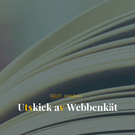
REDIT: Aktiviteter
U
t
s
k
i
c
k
a
v
W
e
b
b
e
n
k
ä
t