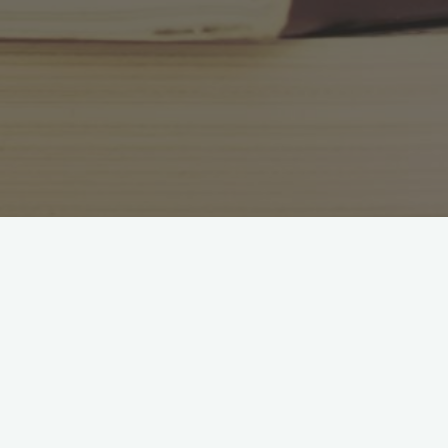
Hände i
Maj
2018:
Projektet skickade ut en inbjudan till att genomföra en
självvärdering av sitt företags digitalisering. Mottagare var
3200 slumpmässigt utvalda företag i Region Kalmar län.