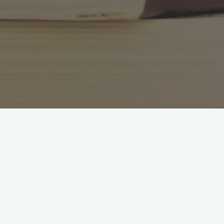
Hände i Oktober 2018:
Projektet är nu mitt uppe i att intervjua och samtala med
mycket trevliga och kompetenta företagare i Kalmar län kring
deras digitalisering.