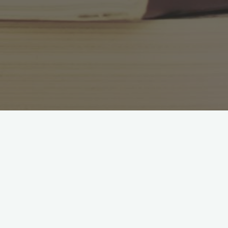
Hände i Oktober 2020:
Projektet är nu mitt uppe i att intervjua och samtala med en ny
grupp av trevliga och kompetenta företagare i Kalmar län
kring deras digitalisering.