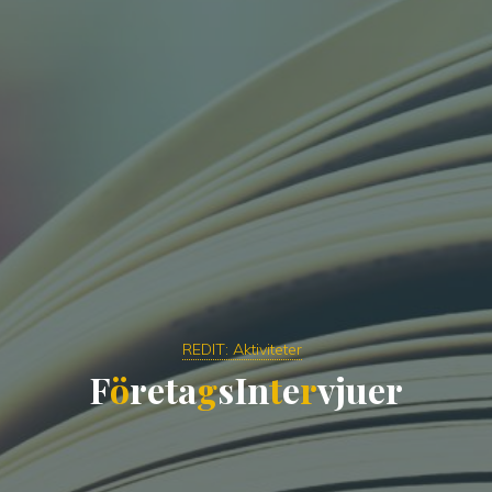
REDIT: Aktiviteter
F
ö
r
e
t
a
g
s
I
n
t
e
r
v
j
u
e
r