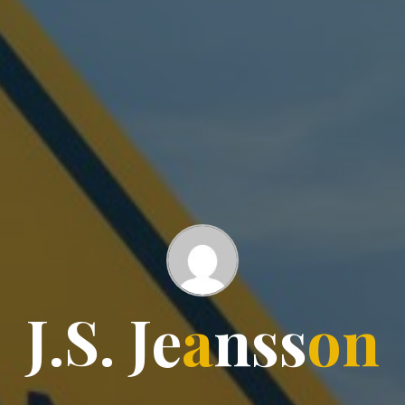
J
.
S
.
J
e
a
n
s
s
o
n