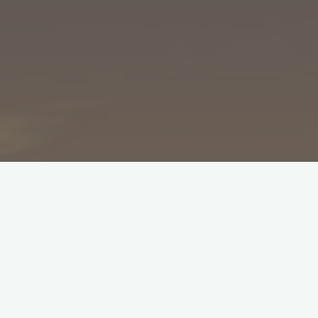
REDIT: Aktiviteter
FöretagsLunch